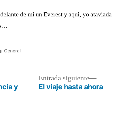
 delante de mi un Everest y aqui, yo ataviada
as…
Publicado
General
en
a
Entrada
Entrada siguiente
r:
siguiente:
ncia y
El viaje hasta ahora