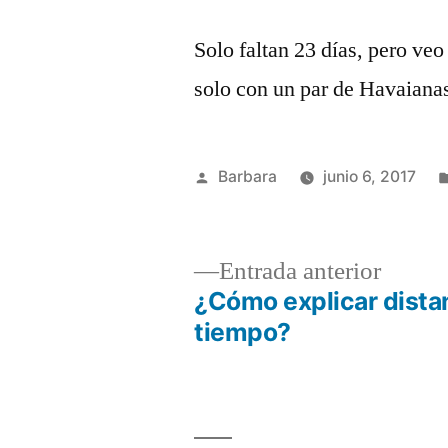
Solo faltan 23 días, pero veo
solo con un par de Havaian
Publicado
Barbara
junio 6, 2017
por
Entrad
Entrada anterior
anterio
¿Cómo explicar dista
Navegación
tiempo?
de