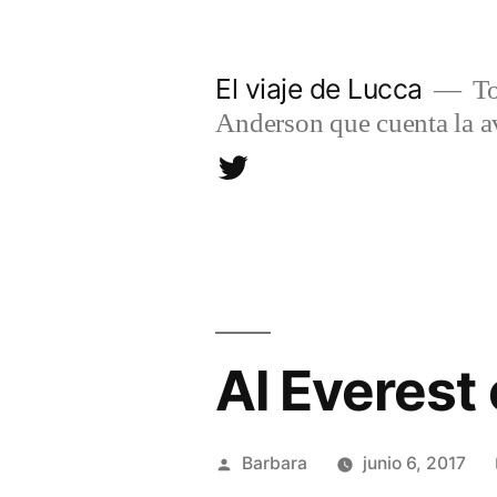
Saltar
al
El viaje de Lucca
To
contenido
Anderson que cuenta la av
Twitter
Al Everest
Publicado
Barbara
junio 6, 2017
por